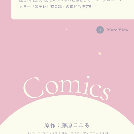
タリー「悶デレ共有会議」の追加も決定!!
More View
原作：藤原ここあ
「ガンガンコミックスJOKER」スクウェア・エニックス刊