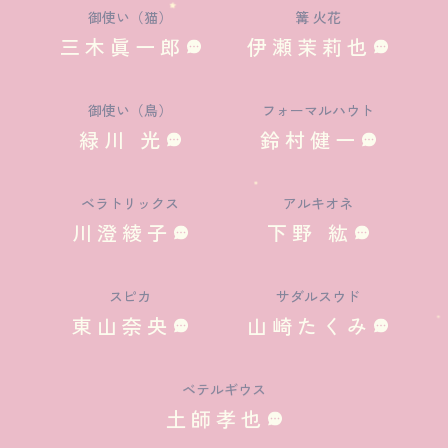
御使い（猫）
篝 火花
三木眞一郎
伊瀬茉莉也
御使い（鳥）
フォーマルハウト
緑川 光
鈴村健一
ベラトリックス
アルキオネ
川澄綾子
下野 紘
スピカ
サダルスウド
東山奈央
山崎たくみ
ベテルギウス
土師孝也