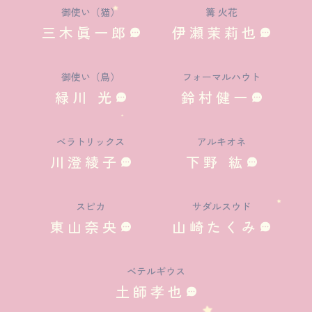
御使い（猫）
篝 火花
三木眞一郎
伊瀬茉莉也
御使い（鳥）
フォーマルハウト
緑川 光
鈴村健一
ベラトリックス
アルキオネ
川澄綾子
下野 紘
スピカ
サダルスウド
東山奈央
山崎たくみ
ベテルギウス
土師孝也