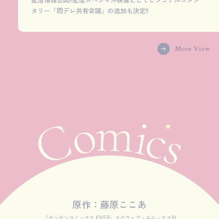
タリー「悶デレ共有会議」の追加も決定!!
More View
原作：藤原ここあ
「ガンガンコミックスJOKER」スクウェア・エニックス刊