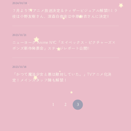
2024/01/18
７月よりTVアニメ放送決定＆ティザービジュアル解禁!!ミラ
役は小野友樹さん、深森白夜役は中原麻衣さんに決定!!
2023/11/21
ニューヨーク Anime NYC「エイベックス・ピクチャーズ×
ボンズ新作発表会」ステージレポート公開!!
2023/11/18
「かつて魔法少女と悪は敵対していた。」TVアニメ化決
定！メインスタッフ陣も解禁！
1
2
3