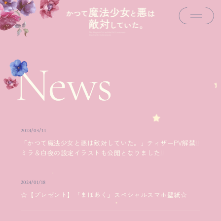
2024/03/14
「かつて魔法少女と悪は敵対していた。」ティザーPV解禁!!
ミラ＆白夜の設定イラストも公開となりました!!
2024/01/18
☆【プレゼント】「まほあく」スペシャルスマホ壁紙☆